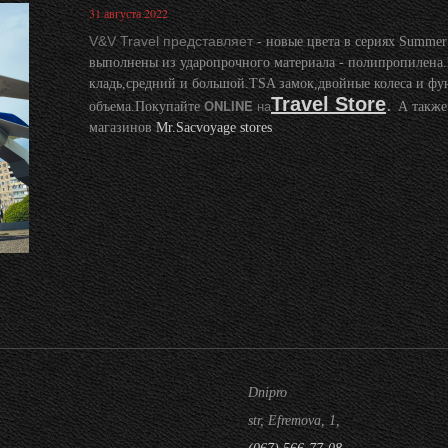
31 августа 2022
V&V Travel представляет
- новые цвета в сериях Summer 
выполнены из ударопрочного материала - полипропилена.
кладь,средний и большой.TSA замок,двойные колеса и фу
Travel Store
.
ONLINE
на
объема.Покупайте
А также
магазинов
Mr.Sacvoyage stores
Dnipro
str, Efremova, 1,