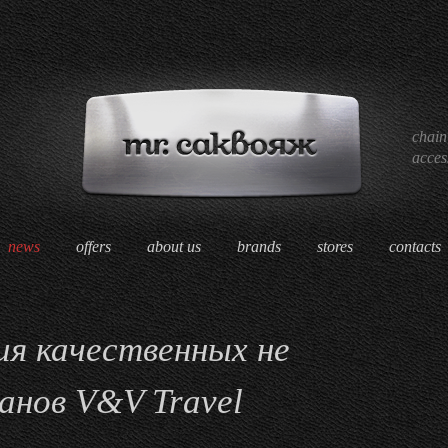
chain
acces
news
offers
about us
brands
stores
contacts
ия качественных не
анов V&V Travel